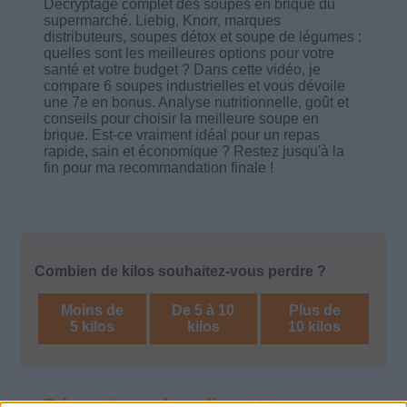
Décryptage complet des soupes en brique du
supermarché. Liebig, Knorr, marques
distributeurs, soupes détox et soupe de légumes :
quelles sont les meilleures options pour votre
santé et votre budget ? Dans cette vidéo, je
compare 6 soupes industrielles et vous dévoile
une 7e en bonus. Analyse nutritionnelle, goût et
conseils pour choisir la meilleure soupe en
brique. Est-ce vraiment idéal pour un repas
rapide, sain et économique ? Restez jusqu'à la
fin pour ma recommandation finale !
Combien de kilos souhaitez-vous perdre ?
Moins de
De 5 à 10
Plus de
5 kilos
kilos
10 kilos
Décryptage des aliments