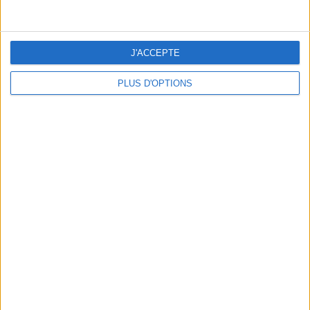
J'ACCEPTE
PLUS D'OPTIONS
DERNIÈRES VIDÉO
Peut-on remplacer la
viande par des
féculents ?
Consultation
diététique du
05/08/2026
Webinaires en direct
Bas du Corps en Feu
: 30 min Cardio +
Renfo Muscu |
GymWaouw 8H avec