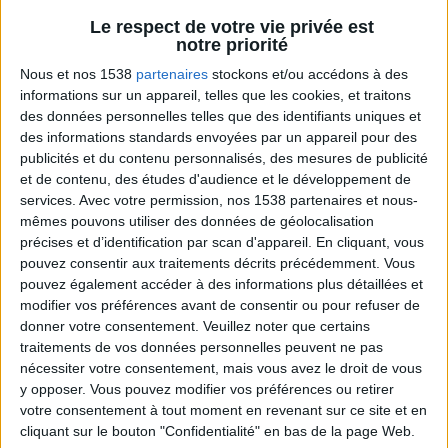
Voir tout
Le respect de votre vie privée est
Les aliments n'auront plus aucun secret pour
notre priorité
vous. Jean-Michel vous aide à décrypter les
étiquettes des produits, pour mieux les choisir
Nous et nos 1538
partenaires
stockons et/ou accédons à des
et mieux manger.
informations sur un appareil, telles que les cookies, et traitons
des données personnelles telles que des identifiants uniques et
des informations standards envoyées par un appareil pour des
publicités et du contenu personnalisés, des mesures de publicité
et de contenu, des études d'audience et le développement de
services.
Avec votre permission, nos 1538 partenaires et nous-
mêmes pouvons utiliser des données de géolocalisation
précises et d’identification par scan d'appareil. En cliquant, vous
pouvez consentir aux traitements décrits précédemment. Vous
pouvez également accéder à des informations plus détaillées et
modifier vos préférences avant de consentir ou pour refuser de
Magnum, cornet, sorbet ? Quelle glace choisir
donner votre consentement.
Veuillez noter que certains
?
traitements de vos données personnelles peuvent ne pas
nécessiter votre consentement, mais vous avez le droit de vous
y opposer. Vous pouvez modifier vos préférences ou retirer
votre consentement à tout moment en revenant sur ce site et en
cliquant sur le bouton "Confidentialité" en bas de la page Web.