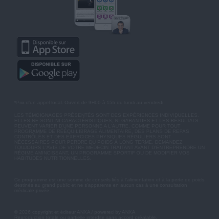
*Prix d'un appel local. Ouvert de 9H00 à 15h du lundi au vendredi.
LES TÉMOIGNAGES PRÉSENTÉS SONT DES EXPÉRIENCES INDIVIDUELLES.
ELLES NE SONT NI CARACTÉRISTIQUES, NI GARANTIES ET LES RÉSULTATS
PEUVENT VARIER D'UNE PERSONNE A L'AUTRE. COMME POUR TOUT
PROGRAMME DE RÉÉQUILIBRAGE ALIMENTAIRE, DES PLANS DE REPAS
CONTRÔLÉS ET DES EXERCICES PHYSIQUES RÉGULIERS SONT
NÉCESSAIRES POUR PERDRE DU POIDS À LONG TERME. DEMANDEZ
TOUJOURS L'AVIS DE VOTRE MÉDECIN TRAITANT AVANT D'ENTREPRENDRE UN
RÉGIME AMINCISSANT, UN PROGRAMME SPORTIF OU DE MODIFIER VOS
HABITUDES NUTRITIONNELLES.
Ce programme est une somme de conseils liés à l'alimentation et à la perte de poids
destinés au grand public et ne s'apparente en aucun cas à une consultation
médicale privée.
© 2026 copyright et éditeur ANXA / powered by ANXA
Reproduction totale ou partielle interdite sans accord préalable.