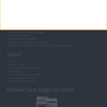
BOUTIQUE
LES LETTRES D'INFORMATION
INSCRIPTION
Forum Savoir Maigrir
JE COMMENCE MON RÉGIME COHEN
MORAL, MOTIVATION ET RÉGIME SAVOIR MAIGRIR
QUESTIONS SUR LE RÉGIME SAVOIR MAIGRIR
OUTILS DE COACHING COHEN
RECETTES COHEN
PRODUITS ET ALIMENTS
SPORT ET EXERCICE PHYSIQUE
RENCONTRES SAVOIR MAIGRIR ET PETITES ANNONCES
Support
CONTACT
RAPPELEZ-MOI
CONDITIONS D'UTILISATION
AIDE - FAQ
CHARTE SUR LA VIE PRIVÉE
BLOG DE JEAN MICHEL
MOT DE PASSE OUBLIÉ
Retrouvez Savoir Maigrir sur mobile