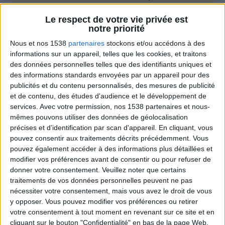
Moins de
De 5 à 10
Plus de
Le respect de votre vie privée est
5 kilos
kilos
10 kilos
notre priorité
Nous et nos 1538
partenaires
stockons et/ou accédons à des
informations sur un appareil, telles que les cookies, et traitons
des données personnelles telles que des identifiants uniques et
Conseils et astuces minceur
Voir tout
des informations standards envoyées par un appareil pour des
publicités et du contenu personnalisés, des mesures de publicité
Les bons trucs à connaître pour mincir
et de contenu, des études d'audience et le développement de
expliqués par le créateur du programme
services.
Avec votre permission, nos 1538 partenaires et nous-
Savoir Maigrir.
mêmes pouvons utiliser des données de géolocalisation
précises et d’identification par scan d'appareil. En cliquant, vous
pouvez consentir aux traitements décrits précédemment. Vous
pouvez également accéder à des informations plus détaillées et
modifier vos préférences avant de consentir ou pour refuser de
donner votre consentement.
Veuillez noter que certains
traitements de vos données personnelles peuvent ne pas
nécessiter votre consentement, mais vous avez le droit de vous
y opposer. Vous pouvez modifier vos préférences ou retirer
votre consentement à tout moment en revenant sur ce site et en
La règle N°1 pour maigrir : le déficit calorique
cliquant sur le bouton "Confidentialité" en bas de la page Web.