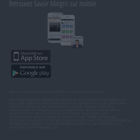
Retrouvez Savoir Maigrir sur mobile
*Prix d'un appel local. Ouvert de 9H00 à 15h du lundi au vendredi.
LES TÉMOIGNAGES PRÉSENTÉS SONT DES EXPÉRIENCES INDIVIDUELLES.
ELLES NE SONT NI CARACTÉRISTIQUES, NI GARANTIES ET LES RÉSULTATS
PEUVENT VARIER D'UNE PERSONNE A L'AUTRE. COMME POUR TOUT
PROGRAMME DE RÉÉQUILIBRAGE ALIMENTAIRE, DES PLANS DE REPAS
CONTRÔLÉS ET DES EXERCICES PHYSIQUES RÉGULIERS SONT
NÉCESSAIRES POUR PERDRE DU POIDS À LONG TERME. DEMANDEZ
TOUJOURS L'AVIS DE VOTRE MÉDECIN TRAITANT AVANT D'ENTREPRENDRE UN
RÉGIME AMINCISSANT, UN PROGRAMME SPORTIF OU DE MODIFIER VOS
HABITUDES NUTRITIONNELLES.