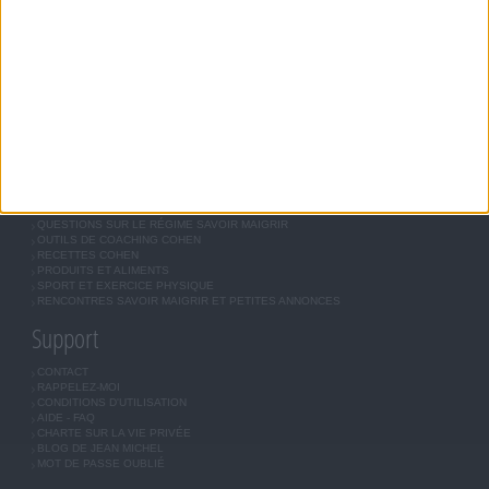
RÉGIME COHEN
RÉGIME SAVOIR MAIGRIR
RÉGIME UNIVERSEL
MÉTHODE COHEN
ASTUCES JM COHEN
COMMUNAUTÉ
BOUTIQUE
LES LETTRES D'INFORMATION
INSCRIPTION
Forum Savoir Maigrir
JE COMMENCE MON RÉGIME COHEN
MORAL, MOTIVATION ET RÉGIME SAVOIR MAIGRIR
QUESTIONS SUR LE RÉGIME SAVOIR MAIGRIR
OUTILS DE COACHING COHEN
RECETTES COHEN
PRODUITS ET ALIMENTS
SPORT ET EXERCICE PHYSIQUE
RENCONTRES SAVOIR MAIGRIR ET PETITES ANNONCES
Support
CONTACT
RAPPELEZ-MOI
CONDITIONS D'UTILISATION
AIDE - FAQ
CHARTE SUR LA VIE PRIVÉE
BLOG DE JEAN MICHEL
MOT DE PASSE OUBLIÉ