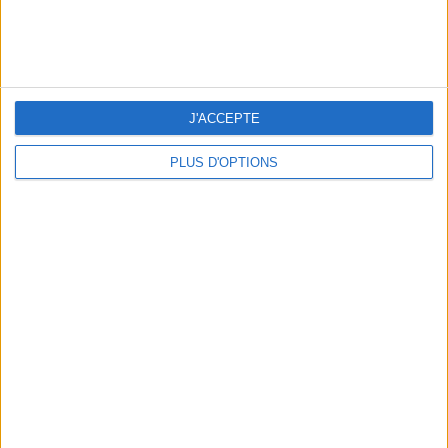
peser
ans
J'ai
J'ACCEPTE
PLUS D'OPTIONS
DERNIÈRES VIDÉO
La charcuterie, est-ce
vraiment raisonnable
?
Décryptage des aliments